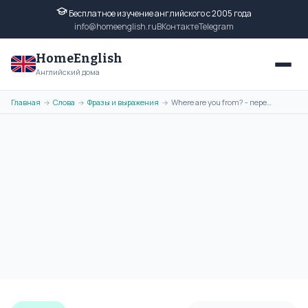
Бесплатное изучение английского с 2005 года
info@homeenglish.ru
ВКонтакте
Telegram
HomeEnglish
Английский дома
Главная
Слова
Фразы и выражения
Where are you from? - перевод фразы на русский язык, транскрипция
→
→
→