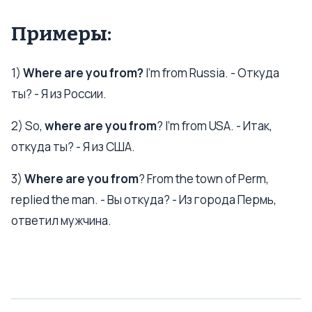
Примеры:
1)
Where are you from?
I'm from Russia. - Откуда
ты? - Я из России.
2) So,
where are you from
? I'm from USA. - Итак,
откуда ты? - Я из США.
3)
Where are you from
? From the town of Perm,
replied the man. - Вы откуда? - Из города Пермь,
ответил мужчина.