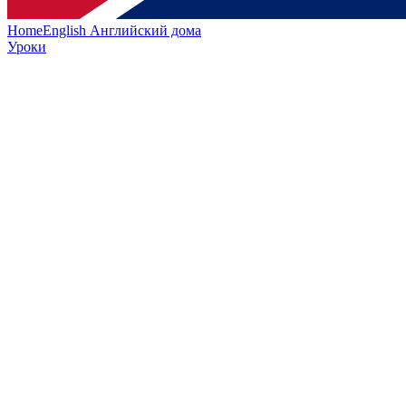
HomeEnglish
Английский дома
Уроки