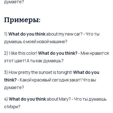
думаете?
Примеры:
1)
What do you think
about my new car? - Что ты
думаешь о моей новой машине?
2) I like this color!
What do you think?
- Мне нравится
этот цвет! А ты как думаешь?
3) How pretty the sunset is tonight!
What do you
think?
- Какой красивый сегодня закат! Что вы
думаете?
4)
What do you think
about Mary? - Что ты думаешь
о Мэри?