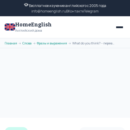
Бесплатное изучение английского с 2005 года
info@homeenglish.ru
ВКонтакте
Telegram
HomeEnglish
Английский дома
Главная
Слова
Фразы и выражения
What do you think? - перевод фразы на русский язык, транскрипция
→
→
→