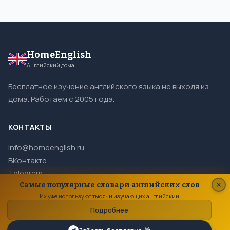
HomeEnglish
Английский дома
Бесплатное изучение английского языка не выходя из
дома. Работаем с 2005 года.
КОНТАКТЫ
info@homeenglish.ru
ВКонтакте
Telegram
Самые популярные словари английских слов
Их уже используют тысячи изучающих английский
Подробнее
© 2005–2026 HomeEnglish. Все права защищены.
Копирование материалов сайта запрещено.