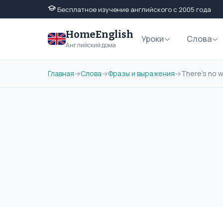
Бесплатное изучение английского с 2005 года
HomeEnglish
Уроки
Слова
Английский дома
Главная
→
Слова
→
Фразы и выражения
→
There's no 