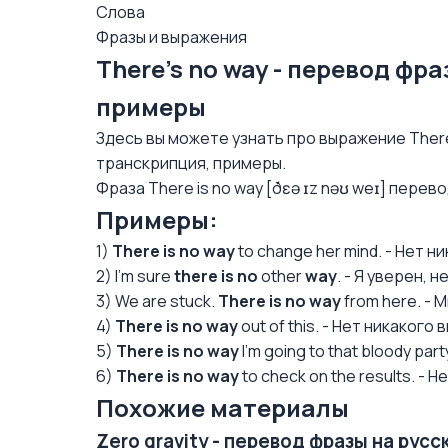
Слова
Фразы и выражения
There's no way - перевод фр
примеры
Здесь вы можете узнать про выражение There'
транскрипция, примеры.
Фраза There is no way [ðɛə ɪz nəʊ weɪ] перев
Примеры:
1)
There is no way
to change her mind. - Нет 
2) I’m sure
there is no
other
way
. - Я уверен, 
3) We are stuck.
There is no way
from here. - 
4)
There is no way
out of this. - Нет никакого 
5)
There is no way
I’m going to that bloody par
6)
There is no way
to check on the results. -
Похожие материалы
Zero gravity - перевод фразы на рус