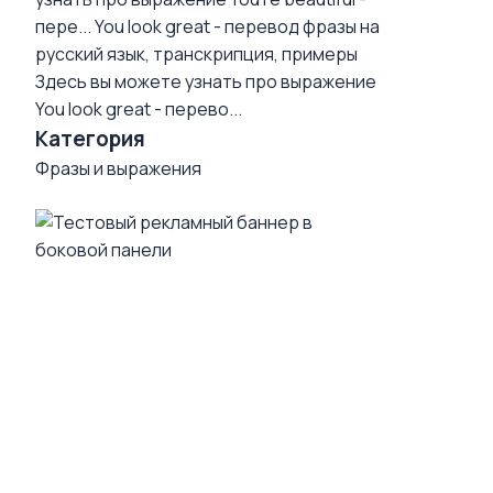
пере...
You look great - перевод фразы на
русский язык, транскрипция, примеры
Здесь вы можете узнать про выражение
You look great - перево...
Категория
Фразы и выражения