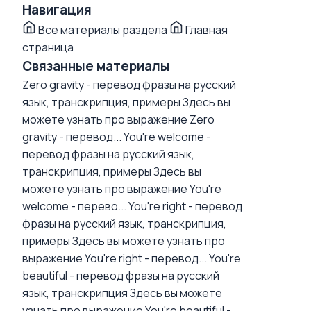
Навигация
Все материалы раздела
Главная
страница
Связанные материалы
Zero gravity - перевод фразы на русский
язык, транскрипция, примеры
Здесь вы
можете узнать про выражение Zero
gravity - перевод...
You're welcome -
перевод фразы на русский язык,
транскрипция, примеры
Здесь вы
можете узнать про выражение You're
welcome - перево...
You're right - перевод
фразы на русский язык, транскрипция,
примеры
Здесь вы можете узнать про
выражение You're right - перевод...
You're
beautiful - перевод фразы на русский
язык, транскрипция
Здесь вы можете
узнать про выражение You're beautiful -