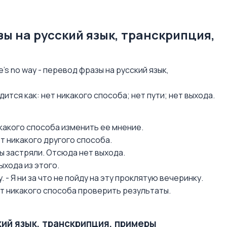
азы на русский язык, транскрипция,
s no way - перевод фразы на русский язык,
одится как: нет никакого способа; нет пути; нет выхода.
никакого способа изменить ее мнение.
нет никакого другого способа.
Мы застряли. Отсюда нет выхода.
выхода из этого.
ty. - Я ни за что не пойду на эту проклятую вечеринку.
 Нет никакого способа проверить результаты.
ский язык, транскрипция, примеры