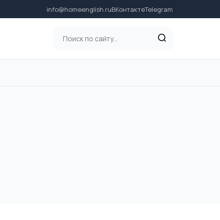
info@homeenglish.ru
ВКонтакте
Telegram