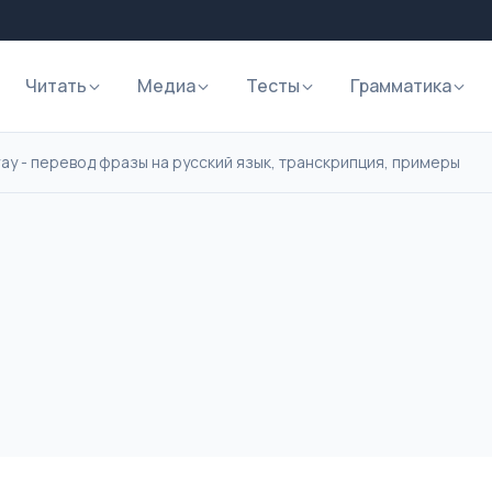
Читать
Медиа
Тесты
Грамматика
way - перевод фразы на русский язык, транскрипция, примеры