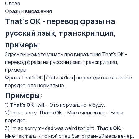
Слова
Фразы и выражения
That's OK - перевод фразы на
русский язык, транскрипция,
примеры
Здесь вы можете узнать про выражение That's OK -
перевод фразы на русский язык, транскрипция,
примеры.
Фраза That's OK [ðætz əʊ'keɪ] переводится как: всё в
порядке, это нормально.
Примеры:
1)
That's OK
, I will. - Это нормально, я буду.
2) I'm so sorry.
That's OK
. - Мне очень жаль. - Всё в
порядке.
3) I'm so sorry my dad was weird tonight.
That's OK.
-
Мне так жаль, что мой отец был странный весь вечер.