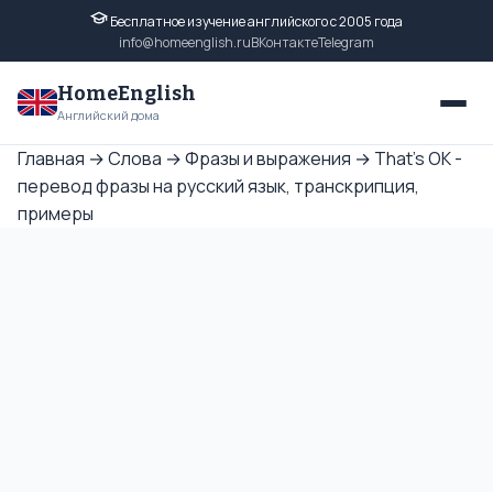
Бесплатное изучение английского с 2005 года
info@homeenglish.ru
ВКонтакте
Telegram
HomeEnglish
Английский дома
Главная
→
Слова
→
Фразы и выражения
→
That's OK -
перевод фразы на русский язык, транскрипция,
примеры