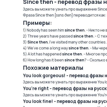
Since then - перевод фразы 
Здесь вы можете узнать про выражение Since
Фраза Since then [sɪns ðen] переводится как: 
Примеры:
1) Nobody has seen him
since then
. - Никто не
2) Three years have passed
since then
. - С т
3)
Since then
, I’ve visited many other countri
4) We’ve come a long way
since then
. - Мы че
5) A lot has happened
since then
. - Многое пр
6) How long has it been
since then
? - Сколько
Похожие материалы
You look gorgeous! - перевод фразы 
Здесь вы можете узнать про выражение You lo
You're right - перевод фразы на рус
Здесь вы можете узнать про выражение You're 
You look fine! - перевод фразы на р