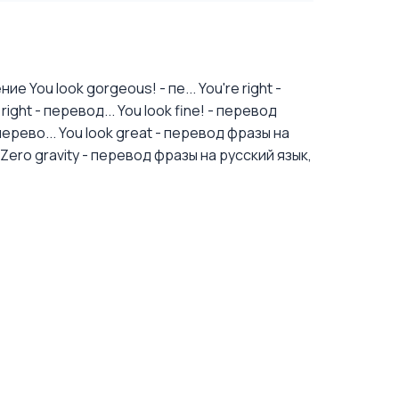
е You look gorgeous! - пе...
You're right -
ight - перевод...
You look fine! - перевод
перево...
You look great - перевод фразы на
Zero gravity - перевод фразы на русский язык,