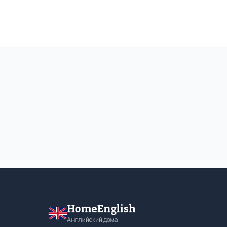
HomeEnglish
Английский дома