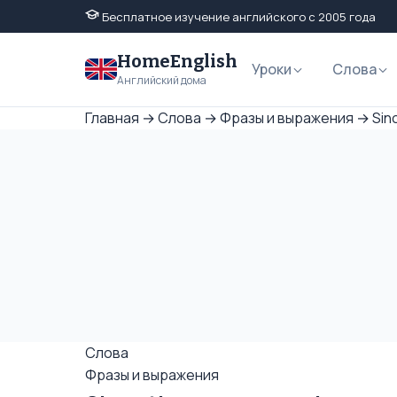
Бесплатное изучение английского с 2005 года
HomeEnglish
Уроки
Слова
Английский дома
Главная
→
Слова
→
Фразы и выражения
→
Sin
Слова
Фразы и выражения