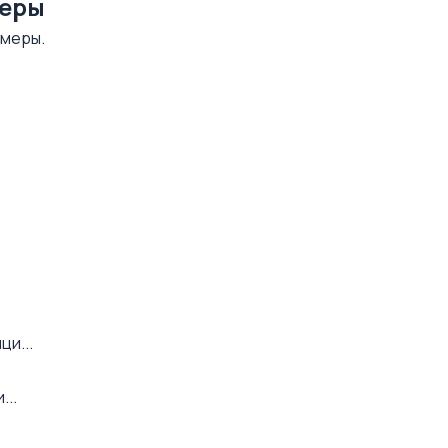
меры
имеры.
ци...
...