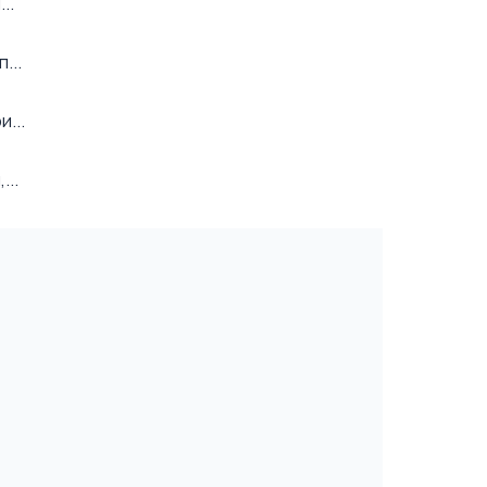
..
...
...
...