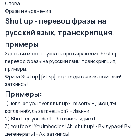
Слова
Фразы и выражения
Shut up - перевод фразы на
русский язык, транскрипция,
примеры
Здесь вы можете узнать про выражение Shut up -
перевод фразы на русский язык, транскрипция,
примеры.
Фраза Shut up [ʃʌt ʌp] переводится как: помолчи!
заткнись!
Примеры:
1) John, do you ever
shut up
? I'm sorry. - Джон, ты
когда-нибудь заткнешься? - Извини.
2)
Shut up
, you idiot! - Заткнись, идиот!
3) You fools! You imbeciles! Ah,
shut up
! - Вы дураки! Вы
дегенераты! - Ах, заткнись!