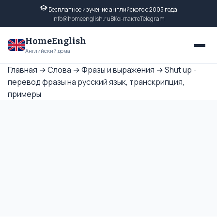
Бесплатное изучение английского с 2005 года
info@homeenglish.ru
ВКонтакте
Telegram
HomeEnglish
Английский дома
Главная
→
Слова
→
Фразы и выражения
→
Shut up -
перевод фразы на русский язык, транскрипция,
примеры