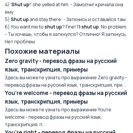
4) '
Shut up
!' she yelled at him. - Замолчи! кричала она
ему.
5)
Shut up
and stay there. - Заткнись и оставайся там.
6) You want me to
shut up
? Fine! I'll
shut up
. No problem.
- Ты хочешь, чтобы я заткнулся? Отлично! Я заткнусь.
Нет проблем.
Похожие материалы
Zero gravity - перевод фразы на русский
язык, транскрипция, примеры
Здесь вы можете узнать про выражение Zero gravity -
перевод фразы на русский язык, транскрипция, при...
You're welcome - перевод фразы на русский
язык, транскрипция, примеры
Здесь вы можете узнать про выражение You're
welcome - перевод фразы на русский язык,
транскрипция, п...
You're right - перевод фразы на русский