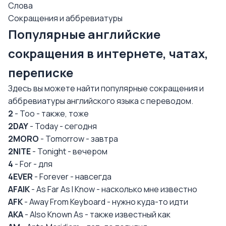
Слова
Сокращения и аббревиатуры
Популярные английские
сокращения в интернете, чатах,
переписке
Здесь вы можете найти популярные сокращения и
аббревиатуры английского языка с переводом.
2
- Too - также, тоже
2DAY
- Today - сегодня
2MORO
- Tomorrow - завтра
2NITE
- Tonight - вечером
4
- For - для
4EVER
- Forever - навсегда
AFAIK
- As Far As I Know - насколько мне известно
AFK
- Away From Keyboard - нужно куда-то идти
AKA
- Also Known As - также известный как