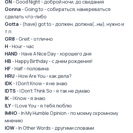
GN
- Good Night - доброй ночи, до свидания
Gonna
- Going to - собираться, намереваться
сделать что-либо
Gotta
- (have) got to - должен, должна(…ны), нужно и
т.п.
GR8
- Greit - отлично
H
- Hour - час
HAND
- Have A Nice Day - хорошего дня
HB
- Happy Birthday - с днем рождения!
HF
- Half - половина
HRU
- How Are You - как дела?
IDK
- I Don't Know - я не знаю
IDTS
- I Don’t Think So - я так не думаю
IK
- I Know - я знаю
ILY
- I Love You - я тебя люблю
IMHO
- In My Humble Opinion - по моему скромному
мнению
IOW
- In Other Words - другими словами