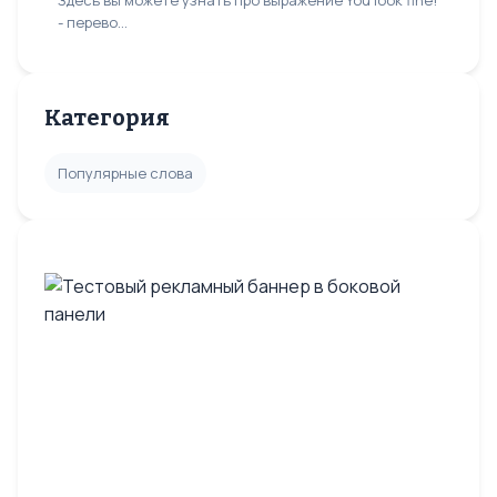
Здесь вы можете узнать про выражение You look fine!
- перево...
Категория
Популярные слова