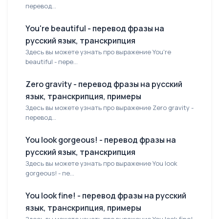
перевод...
You're beautiful - перевод фразы на
русский язык, транскрипция
Здесь вы можете узнать про выражение You're
beautiful - пере...
Zero gravity - перевод фразы на русский
язык, транскрипция, примеры
Здесь вы можете узнать про выражение Zero gravity -
перевод...
You look gorgeous! - перевод фразы на
русский язык, транскрипция
Здесь вы можете узнать про выражение You look
gorgeous! - пе...
You look fine! - перевод фразы на русский
язык, транскрипция, примеры