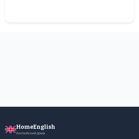
HomeEnglish
Английский дома