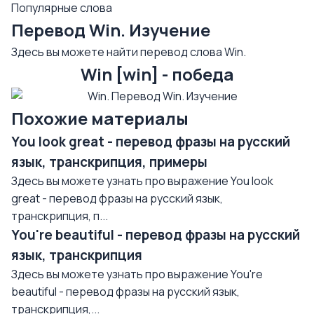
Популярные слова
Перевод Win. Изучение
Здесь вы можете найти перевод слова Win.
Win [win] - победа
Похожие материалы
You look great - перевод фразы на русский
язык, транскрипция, примеры
Здесь вы можете узнать про выражение You look
great - перевод фразы на русский язык,
транскрипция, п...
You're beautiful - перевод фразы на русский
язык, транскрипция
Здесь вы можете узнать про выражение You're
beautiful - перевод фразы на русский язык,
транскрипция,...