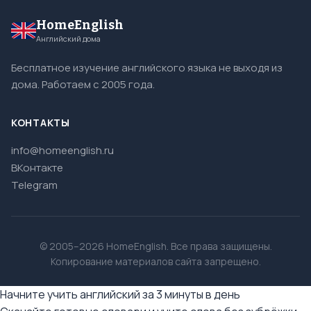
HomeEnglish
Английский дома
Бесплатное изучение английского языка не выходя из
дома. Работаем с 2005 года.
КОНТАКТЫ
info@homeenglish.ru
ВКонтакте
Telegram
© 2005–2026 HomeEnglish. Все права защищены.
Копирование материалов сайта запрещено.
Начните учить английский за 3 минуты в день