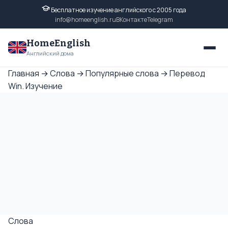
Бесплатное изучение английского с 2005 года
info@homeenglish.ru
ВКонтакте
Telegram
HomeEnglish
Английский дома
Главная
→
Слова
→
Популярные слова
→
Перевод
Win. Изучение
Слова