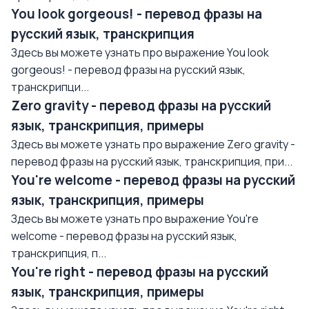
You look gorgeous! - перевод фразы на
русский язык, транскрипция
Здесь вы можете узнать про выражение You look
gorgeous! - перевод фразы на русский язык,
транскрипци...
Zero gravity - перевод фразы на русский
язык, транскрипция, примеры
Здесь вы можете узнать про выражение Zero gravity -
перевод фразы на русский язык, транскрипция, при...
You're welcome - перевод фразы на русский
язык, транскрипция, примеры
Здесь вы можете узнать про выражение You're
welcome - перевод фразы на русский язык,
транскрипция, п...
You're right - перевод фразы на русский
язык, транскрипция, примеры