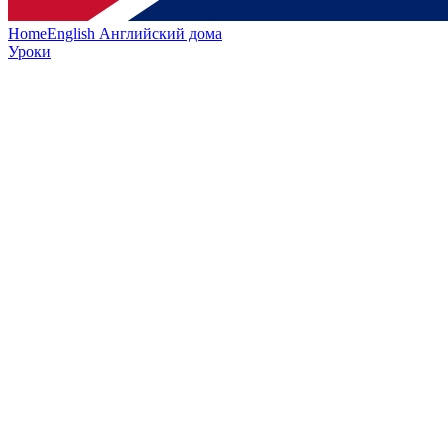
HomeEnglish
Английский дома
Уроки