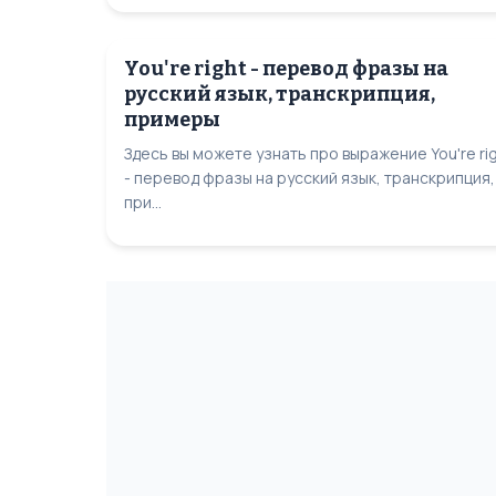
You're right - перевод фразы на
русский язык, транскрипция,
примеры
Здесь вы можете узнать про выражение You're ri
- перевод фразы на русский язык, транскрипция,
при...