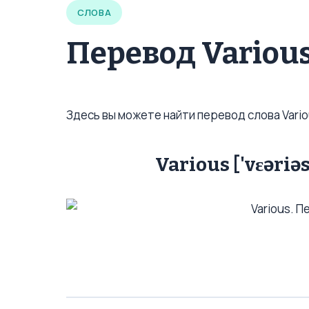
СЛОВА
Перевод Variou
Здесь вы можете найти перевод слова Vario
Various ['vɛəri