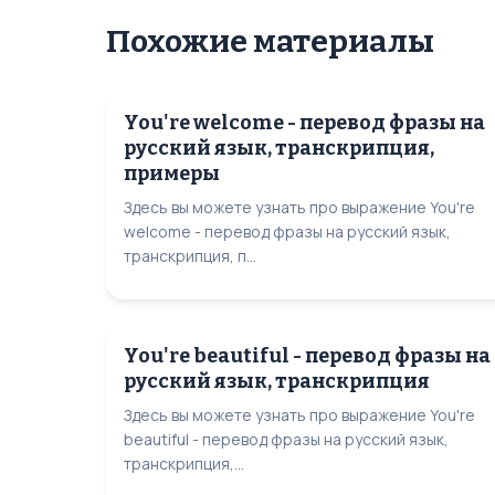
Похожие материалы
You're welcome - перевод фразы на
русский язык, транскрипция,
примеры
Здесь вы можете узнать про выражение You're
welcome - перевод фразы на русский язык,
транскрипция, п...
You're beautiful - перевод фразы на
русский язык, транскрипция
Здесь вы можете узнать про выражение You're
beautiful - перевод фразы на русский язык,
транскрипция,...