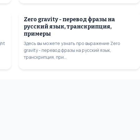
Zero gravity - перевод фразы на
русский язык, транскрипция,
примеры
ght
Здесь вы можете узнать про выражение Zero
gravity - перевод фразы на русский язык,
транскрипция, при...