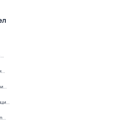
ел
..
...
...
ци...
...