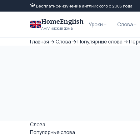
Бесплатное изучение английского с 2005 года
HomeEnglish
Уроки
Слова
Английский дома
Главная
→
Слова
→
Популярные слова
→
Пере
Слова
Популярные слова