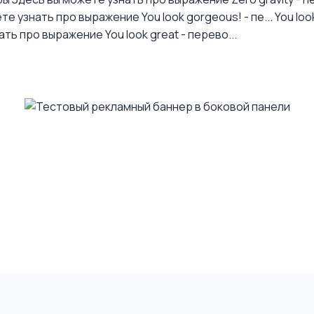
те узнать про выражение You look gorgeous! - пе...
You loo
ть про выражение You look great - перево...