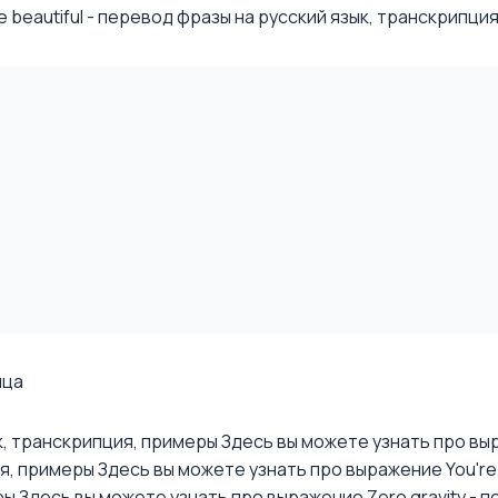
beautiful - перевод фразы на русский язык, транскрипция,
ица
ык, транскрипция, примеры
Здесь вы можете узнать про выра
ия, примеры
Здесь вы можете узнать про выражение You're r
ры
Здесь вы можете узнать про выражение Zero gravity - п