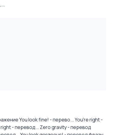
...
жение You look fine! - перево...
You're right -
ight - перевод...
Zero gravity - перевод
еревод...
You look gorgeous! - перевод фразы