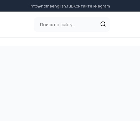
info@homeenglish.ru
ВКонтакте
Telegram