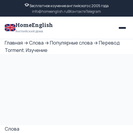
Бесплатное изучение английского с 2005 года
info@homeenglish.ru
ВКонтакте
Telegram
HomeEnglish
Английский дома
Главная
→
Слова
→
Популярные слова
→
Перевод
Torment. Изучение
Слова