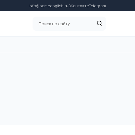
info@homeenglish.ru
ВКонтакте
Telegram