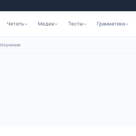
Читать
Медиа
Тесты
Грамматика
. Изучение