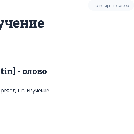
Популярные слова
зучение
[tin] - олово