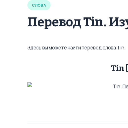
СЛОВА
Перевод Tin. И
Здесь вы можете найти перевод слова Tin.
Tin 