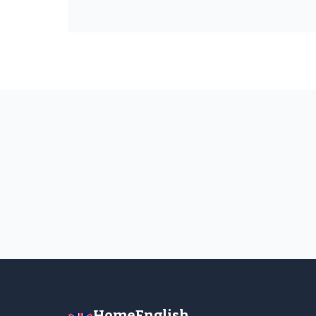
HomeEnglish