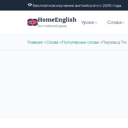
Бесплатное изучение английского с 2005 года
HomeEnglish
Уроки
Слова
Английский дома
Главная
→
Слова
→
Популярные слова
→
Перевод Tin