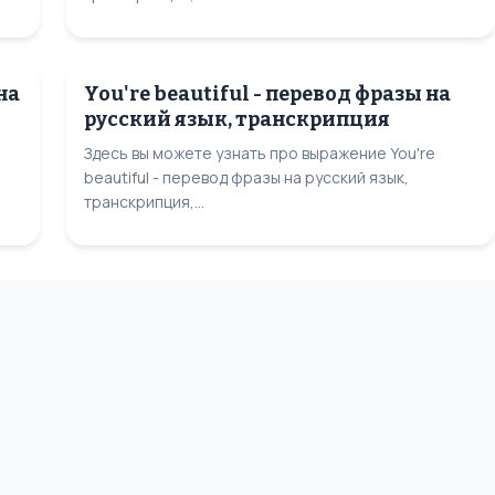
на
You're beautiful - перевод фразы на
русский язык, транскрипция
Здесь вы можете узнать про выражение You're
beautiful - перевод фразы на русский язык,
транскрипция,...