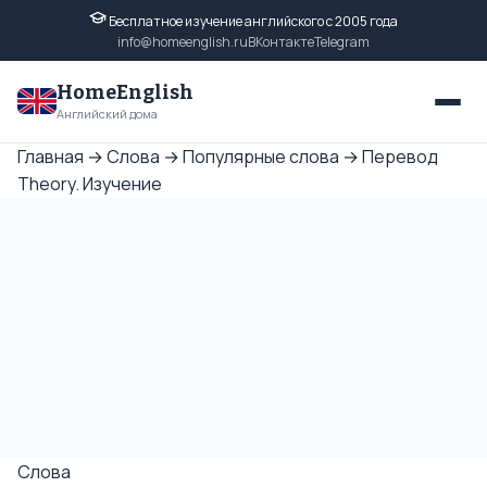
Бесплатное изучение английского с 2005 года
info@homeenglish.ru
ВКонтакте
Telegram
HomeEnglish
Английский дома
Главная
→
Слова
→
Популярные слова
→
Перевод
Theory. Изучение
Слова