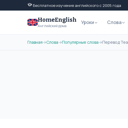
Бесплатное изучение английского с 2005 года
HomeEnglish
Уроки
Слова
Английский дома
Главная
→
Слова
→
Популярные слова
→
Перевод Tea