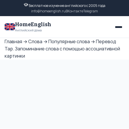
Бесплатное изучение английского с 2005 года
info@homeenglish.ru
ВКонтакте
Telegram
HomeEnglish
Английский дома
Главная
→
Слова
→
Популярные слова
→
Перевод
Tap. Запоминание слова с помощью ассоциативной
картинки