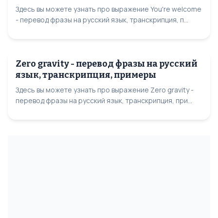
Здесь вы можете узнать про выражение You're welcome
- перевод фразы на русский язык, транскрипция, п...
Zero gravity - перевод фразы на русский
язык, транскрипция, примеры
Здесь вы можете узнать про выражение Zero gravity -
перевод фразы на русский язык, транскрипция, при...