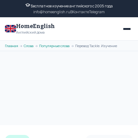
Бесплатное изучение английского с 2005 года
info@homeenglish.ru
ВКонтакте
Telegram
HomeEnglish
Английский дома
Главная
Слова
Популярные слова
Перевод Tackle. Изучение
→
→
→