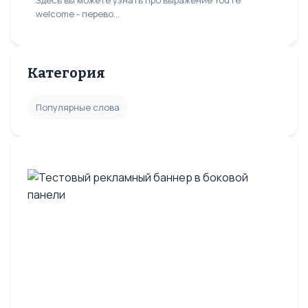
Здесь вы можете узнать про выражение You're
welcome - перево...
Категория
Популярные слова