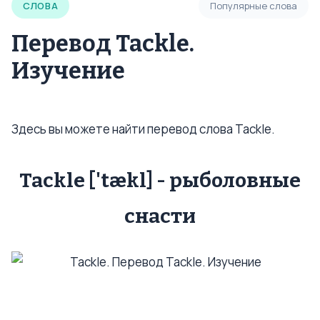
СЛОВА
Популярные слова
Перевод Tackle.
Изучение
Здесь вы можете найти перевод слова Tackle.
Tackle ['tækl] - рыболовные
снасти