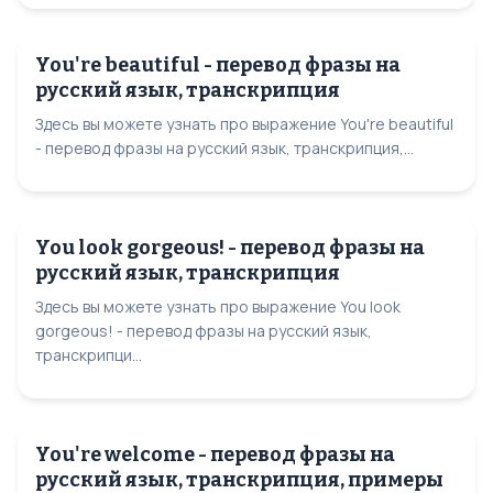
You're beautiful - перевод фразы на
русский язык, транскрипция
Здесь вы можете узнать про выражение You're beautiful
- перевод фразы на русский язык, транскрипция,...
You look gorgeous! - перевод фразы на
русский язык, транскрипция
Здесь вы можете узнать про выражение You look
gorgeous! - перевод фразы на русский язык,
транскрипци...
You're welcome - перевод фразы на
русский язык, транскрипция, примеры