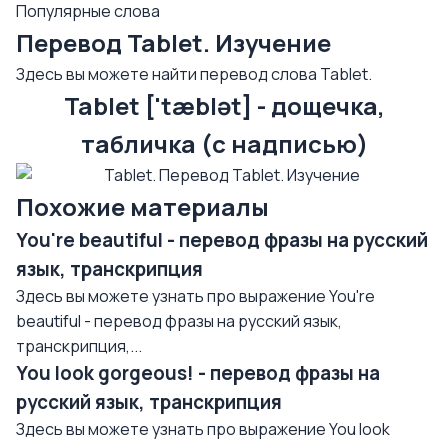
Популярные слова
Перевод Tablet. Изучение
Здесь вы можете найти перевод слова Tablet.
Tablet ['tæblət] - дощечка,
табличка (с надписью)
Похожие материалы
You're beautiful - перевод фразы на русский
язык, транскрипция
Здесь вы можете узнать про выражение You're
beautiful - перевод фразы на русский язык,
транскрипция,...
You look gorgeous! - перевод фразы на
русский язык, транскрипция
Здесь вы можете узнать про выражение You look