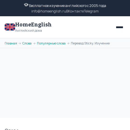
Бесплатное изучение английского с 2005 года
info@homeenglish.ru
ВКонтакте
Telegram
HomeEnglish
Английский дома
Главная
Слова
Популярные слова
Перевод Sticky. Изучение
→
→
→