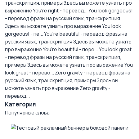
транскрипция, примеры
Здесь вы можете узнать про
выражение You're right - перевод...
You look gorgeous!
- перевод фразы на русский язык, транскрипция
Здесь вы можете узнать про выражение You look
gorgeous! - пе...
You're beautiful - перевод фразы на
русский язык, транскрипция
Здесь вы можете узнать
про выражение You're beautiful - пере...
You look great
- перевод фразы на русский язык, транскрипция,
примеры
Здесь вы можете узнать про выражение You
look great - перево...
Zero gravity - перевод фразы на
русский язык, транскрипция, примеры
Здесь вы
можете узнать про выражение Zero gravity -
перевод...
Категория
Популярные слова