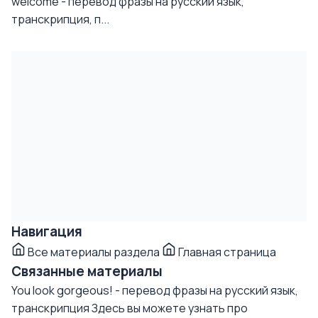
welcome - перевод фразы на русский язык,
транскрипция, п...
Навигация
Все материалы раздела
Главная страница
Связанные материалы
You look gorgeous! - перевод фразы на русский язык,
транскрипция
Здесь вы можете узнать про