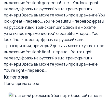
выражение You look gorgeous! - пе...
You look great -
перевод фразы на русский язык, транскрипция,
примеры
Здесь вы можете узнать про выражение You
look great - перево...
You're beautiful - перевод фразы
на русский язык, транскрипция
Здесь вы можете
узнать про выражение You're beautiful - пере...
You
look fine! - перевод фразы на русский язык,
транскрипция, примеры
Здесь вы можете узнать про
выражение You look fine! - перево...
You're right -
перевод фразы на русский язык, транскрипция,
примеры
Здесь вы можете узнать про выражение
You're right - перевод...
Категория
Популярные слова