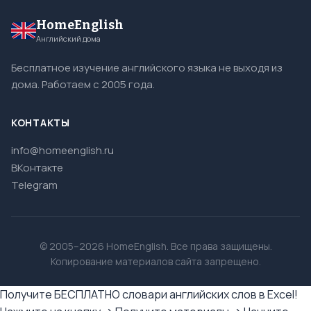
HomeEnglish
Английский дома
Бесплатное изучение английского языка не выходя из
дома. Работаем с 2005 года.
КОНТАКТЫ
info@homeenglish.ru
ВКонтакте
Telegram
© 2005–2026 HomeEnglish. Все права защищены.
Копирование материалов сайта запрещено.
Получите БЕСПЛАТНО словари английских слов в Excel!