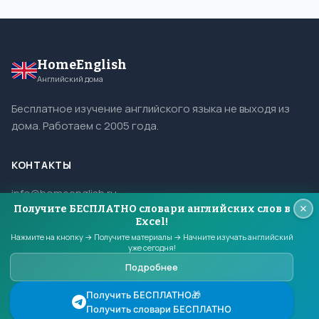
HomeEnglish
Английский дома
Бесплатное изучение английского языка не выходя из
дома. Работаем с 2005 года.
КОНТАКТЫ
info@homeenglish.ru
Получите БЕСПЛАТНО словари английских слов в
ВКонтакте
Excel!
Telegram
Нажмите на кнопку → Получите материалы → Начните изучать английский
уже сегодня!
Подробнее
© 2005–2026 HomeEnglish. Все права защищены.
Получить БЕСПЛАТНО🎁
Копирование материалов сайта запрещено.
Получить словари БЕСПЛАТНО