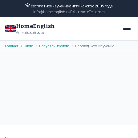
Бесплатное изучение английского с 2005 года
info@homeenglish.ru
ВКонтакте
Telegram
HomeEnglish
Английский дома
Главная
Слова
Популярные слова
Перевод Slow. Изучение
→
→
→