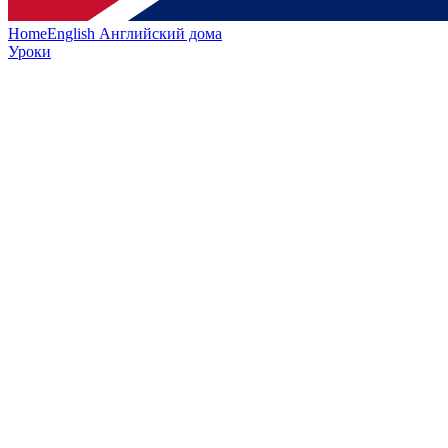
HomeEnglish
Английский дома
Уроки