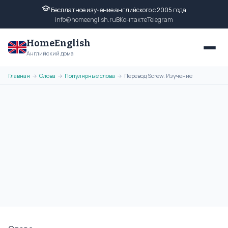
Бесплатное изучение английского с 2005 года
info@homeenglish.ru
ВКонтакте
Telegram
HomeEnglish
Английский дома
Главная
Слова
Популярные слова
Перевод Screw. Изучение
→
→
→