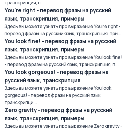
транскрипция, п...
You're right - перевод фразы на русский
язык, транскрипция, примеры
Здесь вы можете узнать про выражение You're right -
перевод фразы на русский язык, транскрипция, при...
You look fine! - перевод фразы на русский
язык, транскрипция, примеры
Здесь вы можете узнать про выражение You look fine!
- перевод фразы на русский язык, транскрипция, п...
You look gorgeous! - перевод фразы на
русский язык, транскрипция
Здесь вы можете узнать про выражение You look
gorgeous! - перевод фразы на русский язык,
транскрипци...
Zero gravity - перевод фразы на русский
язык, транскрипция, примеры
Здесь вы можете узнать про выражение Zero gravity -