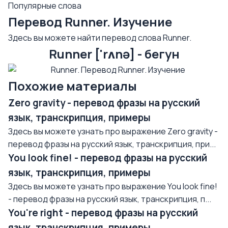
Популярные слова
Перевод Runner. Изучение
Здесь вы можете найти перевод слова Runner.
Runner ['rʌnə] - бегун
Похожие материалы
Zero gravity - перевод фразы на русский
язык, транскрипция, примеры
Здесь вы можете узнать про выражение Zero gravity -
перевод фразы на русский язык, транскрипция, при...
You look fine! - перевод фразы на русский
язык, транскрипция, примеры
Здесь вы можете узнать про выражение You look fine!
- перевод фразы на русский язык, транскрипция, п...
You're right - перевод фразы на русский
язык, транскрипция, примеры