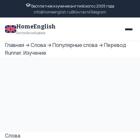
Бесплатное изучение английского с 2005 года
info@homeenglish.ru
ВКонтакте
Telegram
HomeEnglish
Английский дома
Главная
→
Слова
→
Популярные слова
→
Перевод
Runner. Изучение
Слова