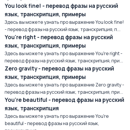
You look fine! - перевод фразы на русский
язык, транскрипция, примеры
Здесь вы можете узнать про выражение You look fine!
- перевод фразы на русский язык, транскрипция, п...
You're right - перевод фразы на русский
язык, транскрипция, примеры
Здесь вы можете узнать про выражение You're right -
перевод фразы на русский язык, транскрипция, при...
Zero gravity - перевод фразы на русский
язык, транскрипция, примеры
Здесь вы можете узнать про выражение Zero gravity -
перевод фразы на русский язык, транскрипция, при...
You're beautiful - перевод фразы на русский
язык, транскрипция
Здесь вы можете узнать про выражение You're
beautiful - перевод фразы на русский язык,