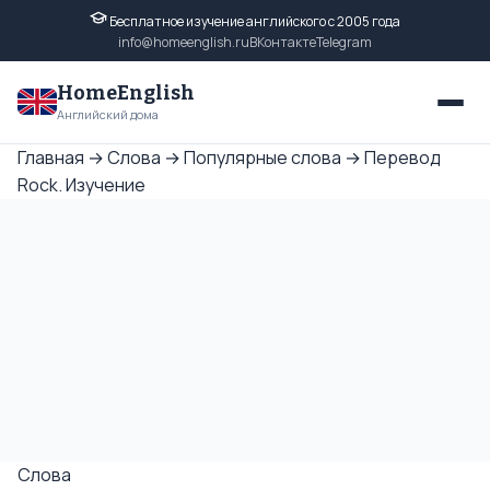
Бесплатное изучение английского с 2005 года
info@homeenglish.ru
ВКонтакте
Telegram
HomeEnglish
Английский дома
Главная
→
Слова
→
Популярные слова
→
Перевод
Rock. Изучение
Слова