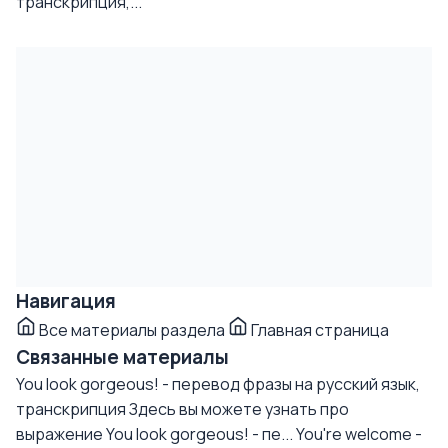
транскрипция,...
Навигация
Все материалы раздела
Главная страница
Связанные материалы
You look gorgeous! - перевод фразы на русский язык,
транскрипция
Здесь вы можете узнать про
выражение You look gorgeous! - пе...
You're welcome -