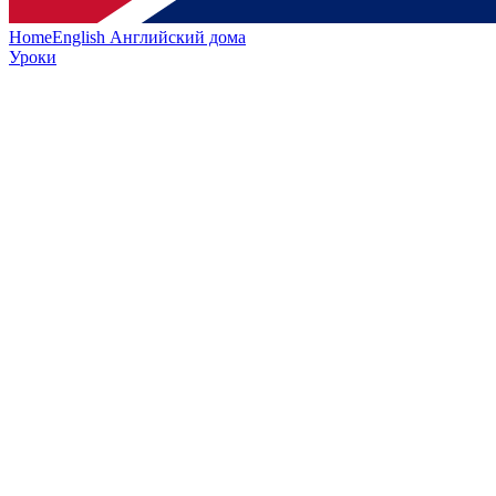
HomeEnglish
Английский дома
Уроки