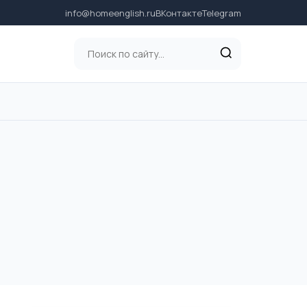
info@homeenglish.ru
ВКонтакте
Telegram