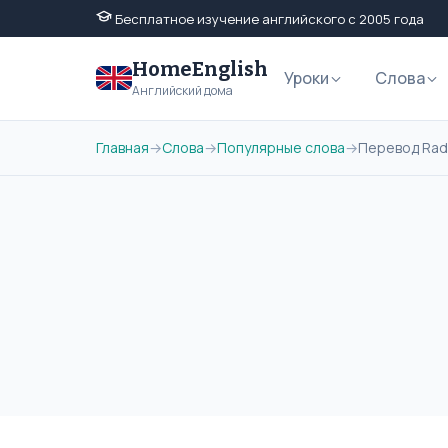
Бесплатное изучение английского с 2005 года
HomeEnglish
Уроки
Слова
Английский дома
Главная
→
Слова
→
Популярные слова
→
Перевод Rad