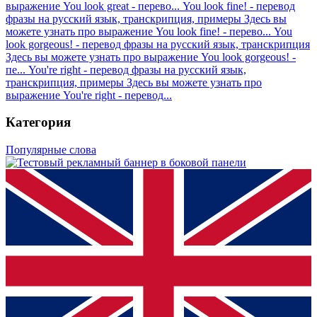
выражение You look great - перево...
You look fine! - перевод
фразы на русский язык, транскрипция, примеры
Здесь вы
можете узнать про выражение You look fine! - перево...
You
look gorgeous! - перевод фразы на русский язык, транскрипция
Здесь вы можете узнать про выражение You look gorgeous! -
пе...
You're right - перевод фразы на русский язык,
транскрипция, примеры
Здесь вы можете узнать про
выражение You're right - перевод...
Категория
Популярные слова