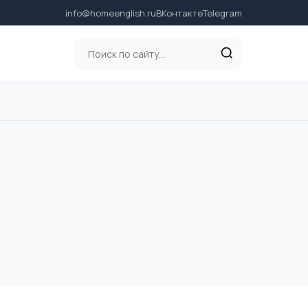
info@homeenglish.ru
ВКонтакте
Telegram