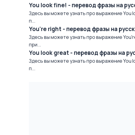
You look fine! - перевод фразы на р
Здесь вы можете узнать про выражение You lo
п...
You're right - перевод фразы на рус
Здесь вы можете узнать про выражение You're
при...
You look great - перевод фразы на р
Здесь вы можете узнать про выражение You lo
п...