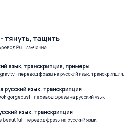
] - тянуть, тащить
ский язык, транскрипция, примеры
ravity - перевод фразы на русский язык, транскрипция,
на русский язык, транскрипция
ok gorgeous! - перевод фразы на русский язык,
русский язык, транскрипция
beautiful - перевод фразы на русский язык,