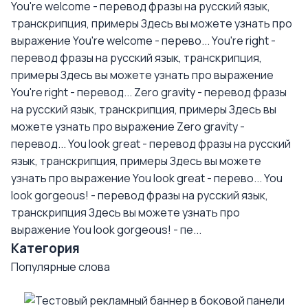
You're welcome - перевод фразы на русский язык,
транскрипция, примеры
Здесь вы можете узнать про
выражение You're welcome - перево...
You're right -
перевод фразы на русский язык, транскрипция,
примеры
Здесь вы можете узнать про выражение
You're right - перевод...
Zero gravity - перевод фразы
на русский язык, транскрипция, примеры
Здесь вы
можете узнать про выражение Zero gravity -
перевод...
You look great - перевод фразы на русский
язык, транскрипция, примеры
Здесь вы можете
узнать про выражение You look great - перево...
You
look gorgeous! - перевод фразы на русский язык,
транскрипция
Здесь вы можете узнать про
выражение You look gorgeous! - пе...
Категория
Популярные слова