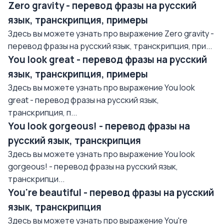
Zero gravity - перевод фразы на русский
язык, транскрипция, примеры
Здесь вы можете узнать про выражение Zero gravity -
перевод фразы на русский язык, транскрипция, при...
You look great - перевод фразы на русский
язык, транскрипция, примеры
Здесь вы можете узнать про выражение You look
great - перевод фразы на русский язык,
транскрипция, п...
You look gorgeous! - перевод фразы на
русский язык, транскрипция
Здесь вы можете узнать про выражение You look
gorgeous! - перевод фразы на русский язык,
транскрипци...
You're beautiful - перевод фразы на русский
язык, транскрипция
Здесь вы можете узнать про выражение You're