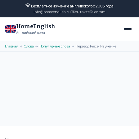
Бесплатное изучение английского с 2005 года
info@homeenglish.ru
ВКонтакте
Telegram
HomeEnglish
Английский дома
Главная
Слова
Популярные слова
Перевод Piece. Изучение
→
→
→