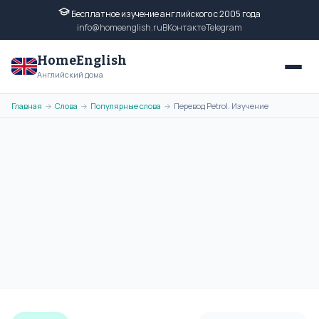
Бесплатное изучение английского с 2005 года
info@homeenglish.ru
ВКонтакте
Telegram
HomeEnglish
Английский дома
Главная
Слова
Популярные слова
Перевод Petrol. Изучение
→
→
→