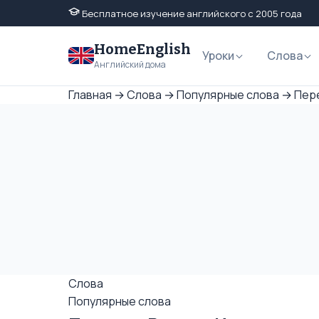
Бесплатное изучение английского с 2005 года
HomeEnglish
Уроки
Слова
Английский дома
Главная
→
Слова
→
Популярные слова
→
Пере
Слова
Популярные слова