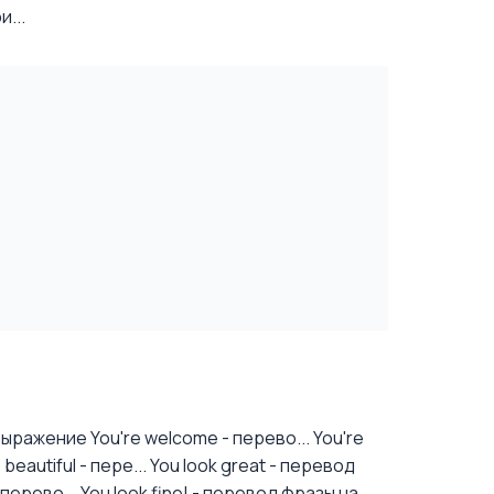
...
ыражение You're welcome - перево...
You're
eautiful - пере...
You look great - перевод
перево...
You look fine! - перевод фразы на