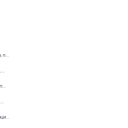
п...
...
...
..
ци...