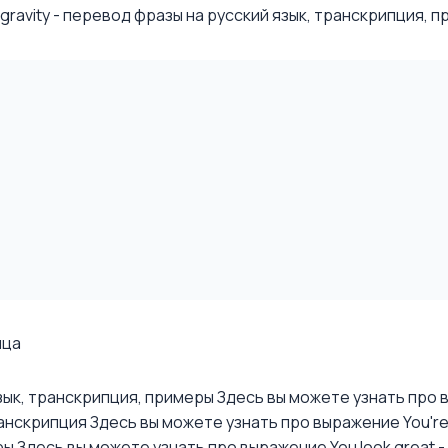
avity - перевод фразы на русский язык, транскрипция, при
ица
язык, транскрипция, примеры
Здесь вы можете узнать про в
ранскрипция
Здесь вы можете узнать про выражение You're b
ры
Здесь вы можете узнать про выражение You look great - 