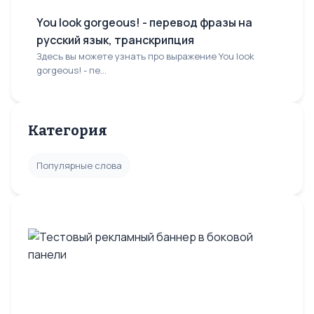
You look gorgeous! - перевод фразы на
русский язык, транскрипция
Здесь вы можете узнать про выражение You look
gorgeous! - пе...
Категория
Популярные слова