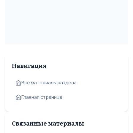
Навигация
Все материалы раздела
Главная страница
Связанные материалы