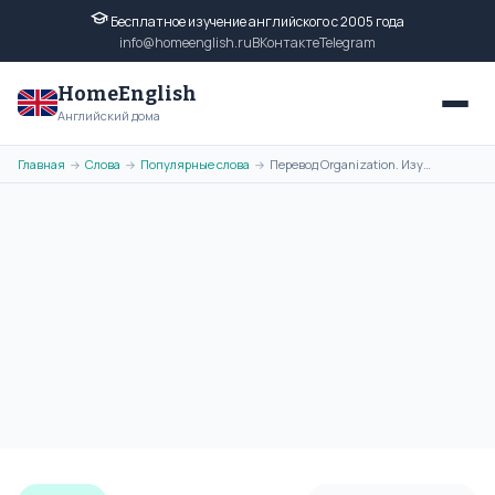
Бесплатное изучение английского с 2005 года
info@homeenglish.ru
ВКонтакте
Telegram
HomeEnglish
Английский дома
Главная
Слова
Популярные слова
Перевод Organization. Изучение
→
→
→