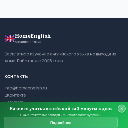
HomeEnglish
Английский дома
Бесплатное изучение английского языка не выходя из
дома. Работаем с 2005 года.
КОНТАКТЫ
info@homeenglish.ru
ВКонтакте
Telegram
Начните учить английский за 3 минуты в день
Скачайте готовые словари и учите слова без зубрёжки
Подробнее
© 2005–2026 HomeEnglish. Все права защищены.