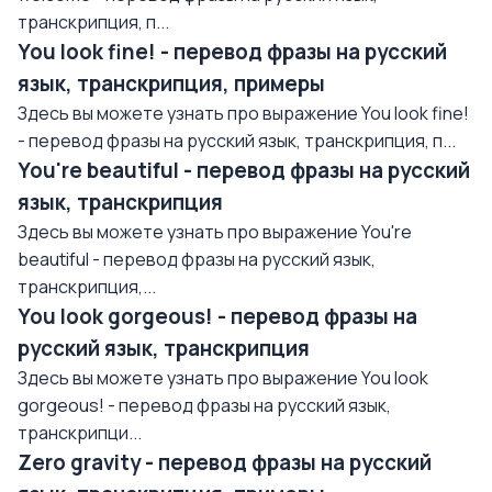
транскрипция, п...
You look fine! - перевод фразы на русский
язык, транскрипция, примеры
Здесь вы можете узнать про выражение You look fine!
- перевод фразы на русский язык, транскрипция, п...
You're beautiful - перевод фразы на русский
язык, транскрипция
Здесь вы можете узнать про выражение You're
beautiful - перевод фразы на русский язык,
транскрипция,...
You look gorgeous! - перевод фразы на
русский язык, транскрипция
Здесь вы можете узнать про выражение You look
gorgeous! - перевод фразы на русский язык,
транскрипци...
Zero gravity - перевод фразы на русский