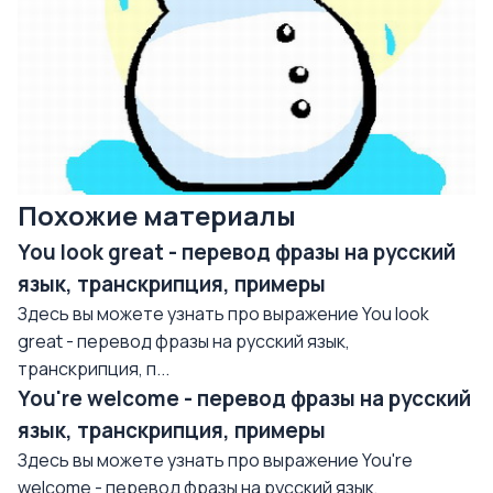
Похожие материалы
You look great - перевод фразы на русский
язык, транскрипция, примеры
Здесь вы можете узнать про выражение You look
great - перевод фразы на русский язык,
транскрипция, п...
You're welcome - перевод фразы на русский
язык, транскрипция, примеры
Здесь вы можете узнать про выражение You're
welcome - перевод фразы на русский язык,