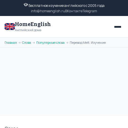
Бесплатное изучение английского с 2005 года
info@homeenglish.ru
ВКонтакте
Telegram
HomeEnglish
Английский дома
Главная
Слова
Популярные слова
Перевод Melt. Изучение
→
→
→