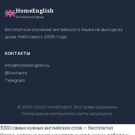
HomeEnglish
Английский дома
Бесплатное изучение английского языка не выходя из
дома. Работаем с 2005 года.
КОНТАКТЫ
info@homeenglish.ru
ВКонтакте
Telegram
© 2005–2026 HomeEnglish. Все права защищены.
Копирование материалов сайта запрещено.
3000 самых нужных английских слов — бесплатно