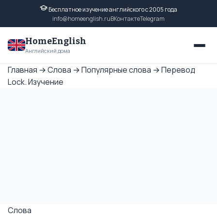
Бесплатное изучение английского с 2005 года
info@homeenglish.ru
ВКонтакте
Telegram
HomeEnglish
Английский дома
Главная
→
Слова
→
Популярные слова
→
Перевод
Lock. Изучение
Слова