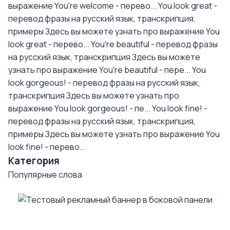
выражение You're welcome - перево...
You look great -
перевод фразы на русский язык, транскрипция,
примеры
Здесь вы можете узнать про выражение You
look great - перево...
You're beautiful - перевод фразы
на русский язык, транскрипция
Здесь вы можете
узнать про выражение You're beautiful - пере...
You
look gorgeous! - перевод фразы на русский язык,
транскрипция
Здесь вы можете узнать про
выражение You look gorgeous! - пе...
You look fine! -
перевод фразы на русский язык, транскрипция,
примеры
Здесь вы можете узнать про выражение You
look fine! - перево...
Категория
Популярные слова