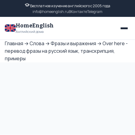
Бесплатное изучение английского с 2005 года
info@homeenglish.ru
ВКонтакте
Telegram
HomeEnglish
Английский дома
Главная
→
Слова
→
Фразы и выражения
→
Over here -
перевод фразы на русский язык, транскрипция,
примеры