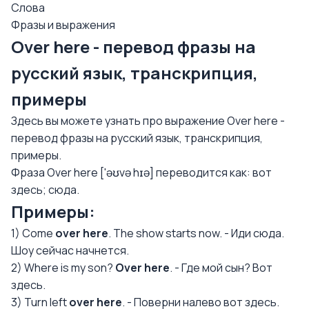
Слова
Фразы и выражения
Over here - перевод фразы на
русский язык, транскрипция,
примеры
Здесь вы можете узнать про выражение Over here -
перевод фразы на русский язык, транскрипция,
примеры.
Фраза Over here ['əʊvə hɪə] переводится как: вот
здесь; сюда.
Примеры:
1) Come
over here
. The show starts now. - Иди сюда.
Шоу сейчас начнется.
2) Where is my son?
Over here
. - Где мой сын? Вот
здесь.
3) Turn left
over here
. - Поверни налево вот здесь.