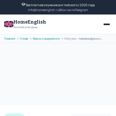
Бесплатное изучение английского с 2005 года
info@homeenglish.ru
ВКонтакте
Telegram
HomeEnglish
Английский дома
Главная
Слова
Фразы и выражения
Only you - перевод фразы на русский язык, транскрипция, примеры
→
→
→