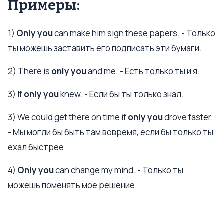
Примеры:
1)
Only you
can make him sign these papers. - Только
ты можешь заставить его подписать эти бумаги.
2) There is
only you
and me. - Есть только ты и я.
3) If
only you
knew. - Если бы ты только знал.
3) We could get there on time if
only you
drove faster.
- Мы могли бы быть там вовремя, если бы только ты
ехал быстрее.
4)
Only you
can change my mind. - Только ты
можешь поменять мое решение.