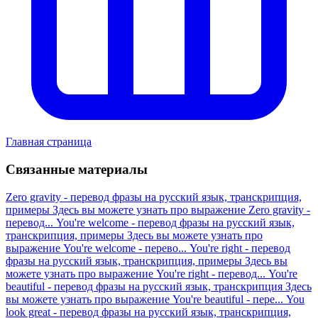
Главная страница
Связанные материалы
Zero gravity - перевод фразы на русский язык, транскрипция,
примеры
Здесь вы можете узнать про выражение Zero gravity -
перевод...
You're welcome - перевод фразы на русский язык,
транскрипция, примеры
Здесь вы можете узнать про
выражение You're welcome - перево...
You're right - перевод
фразы на русский язык, транскрипция, примеры
Здесь вы
можете узнать про выражение You're right - перевод...
You're
beautiful - перевод фразы на русский язык, транскрипция
Здесь
вы можете узнать про выражение You're beautiful - пере...
You
look great - перевод фразы на русский язык, транскрипция,