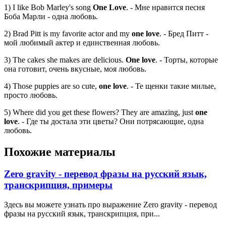
1) I like Bob Marley's song
One Love
. - Мне нравится песня
Боба Марли - одна любовь.
2) Brad Pitt is my favorite actor and my
one love
. - Бред Питт -
мой любимый актер и единственная любовь.
3) The cakes she makes are delicious.
One love
. - Торты, которые
она готовит, очень вкусные, моя любовь.
4) Those puppies are so cute,
one love
. - Те щенки такие милые,
просто любовь.
5) Where did you get these flowers? They are amazing, just
one
love
. - Где ты достала эти цветы? Они потрясающие, одна
любовь.
Похожие материалы
Zero gravity - перевод фразы на русский язык,
транскрипция, примеры
Здесь вы можете узнать про выражение Zero gravity - перевод
фразы на русский язык, транскрипция, при...