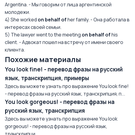
Argentina. - Мы говорим от лица аргентинской
молодежи.
4) She worked
on behalf of
her family. - Она работала в
интересах своей семьи.
5) The lawyer went to the meeting
on behalf of
his
client. - Адвокат пошел на встречу от имени своего
клиента.
Похожие материалы
You look fine! - перевод фразы на русский
язык, транскрипция, примеры
Здесь вы можете узнать про выражение You look fine!
- перевод фразы на русский язык, транскрипция, п...
You look gorgeous! - перевод фразы на
русский язык, транскрипция
Здесь вы можете узнать про выражение You look
gorgeous! - перевод фразы на русский язык,
транскрипци...