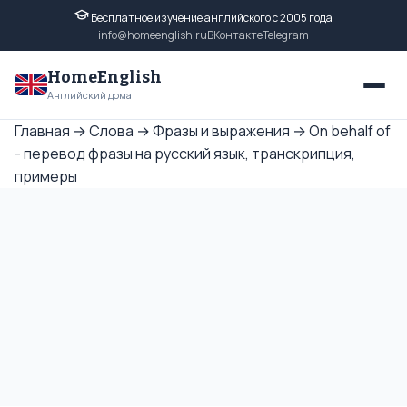
Бесплатное изучение английского с 2005 года
info@homeenglish.ru
ВКонтакте
Telegram
HomeEnglish
Английский дома
Главная
→
Слова
→
Фразы и выражения
→
On behalf of
- перевод фразы на русский язык, транскрипция,
примеры