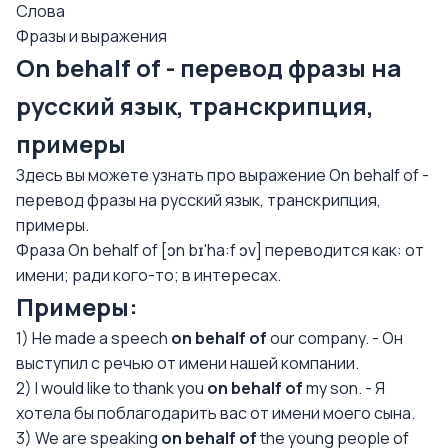
Слова
Фразы и выражения
On behalf of - перевод фразы на
русский язык, транскрипция,
примеры
Здесь вы можете узнать про выражение On behalf of -
перевод фразы на русский язык, транскрипция,
примеры.
Фраза On behalf of [ɔn bɪ'ha:f ɔv] переводится как: от
имени; ради кого-то; в интересах.
Примеры:
1) He made a speech
on behalf of
our company. - Он
выступил с речью от имени нашей компании.
2) I would like to thank you
on behalf of
my son. - Я
хотела бы поблагодарить вас от имени моего сына.
3) We are speaking
on behalf of
the young people of