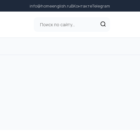
info@homeenglish.ru
ВКонтакте
Telegram