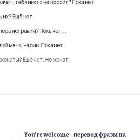
Значит, тебя никто не просил? Пока нет.
ь их? Ещё нет.
еперь исправим? Пока нет...
вляй меня, Чарли. Пока нет.
Вы женаты? Ещё нет. Не женат.
You're welcome - перевод фразы на