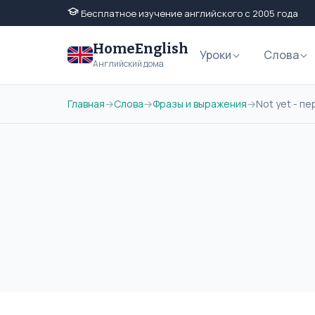
Бесплатное изучение английского с 2005 года
HomeEnglish
Уроки
Слова
Английский дома
Главная
→
Слова
→
Фразы и выражения
→
Not yet - п