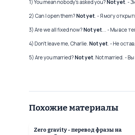
1) You mean nobody's asked you?
Not yet
. - 
2) Can I open them?
Not yet
. - Я могу открыт
3) Are we all fixed now?
Not yet
... - Мы все т
4) Don't leave me, Charlie.
Not yet
. - Не оста
5) Are you married?
Not yet
. Not married. - 
Похожие материалы
Zero gravity - перевод фразы на