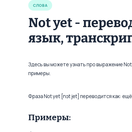
СЛОВА
Not yet - перев
язык, транскри
Здесь вы можете узнать про выражение Not 
примеры.
Фраза Not yet [nɔt jet] переводится как: ещё
Примеры: