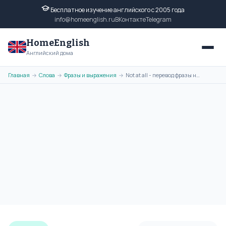
Бесплатное изучение английского с 2005 года
info@homeenglish.ru
ВКонтакте
Telegram
HomeEnglish
Английский дома
Главная
Слова
Фразы и выражения
Not at all - перевод фразы на русский язык, транскрипция, примеры
→
→
→