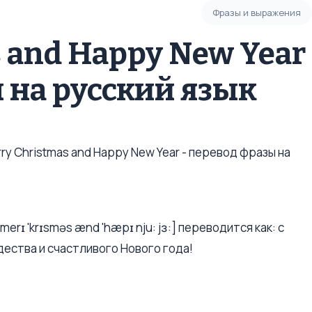
Фразы и выражения
 and Happy New Year
 на русский язык
y Christmas and Happy New Year - перевод фразы на
erɪ 'krɪsməs ænd 'hæpɪ nju: jɜ:] переводится как: с
ества и счастливого Нового года!