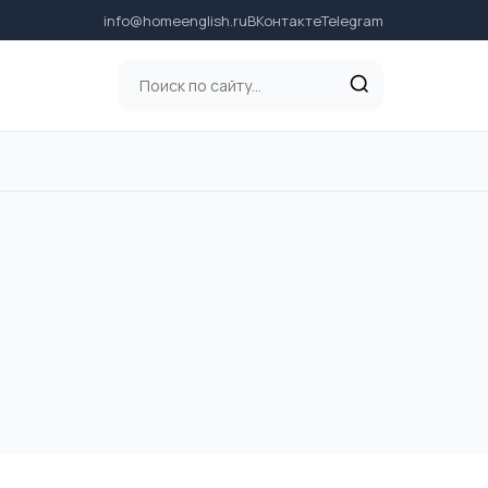
info@homeenglish.ru
ВКонтакте
Telegram