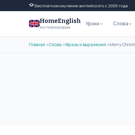
Бесплатное изучение английского с 2005 года
HomeEnglish
Уроки
Слова
Английский дома
Главная
→
Слова
→
Фразы и выражения
→
Merry Chris