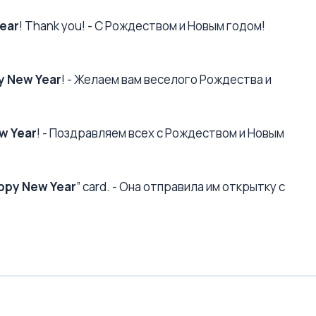
ear
! Thank you! - С Рождеством и Новым годом!
y New Year
! - Желаем вам веселого Рождества и
w Year
! - Поздравляем всех с Рождеством и Новым
ppy New Year
” card. - Она отправила им открытку с