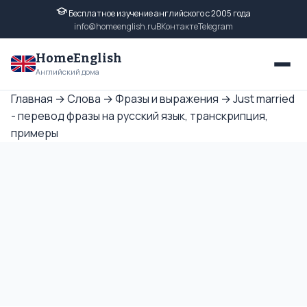
Бесплатное изучение английского с 2005 года
info@homeenglish.ru
ВКонтакте
Telegram
HomeEnglish
Английский дома
Главная
→
Слова
→
Фразы и выражения
→
Just married
- перевод фразы на русский язык, транскрипция,
примеры