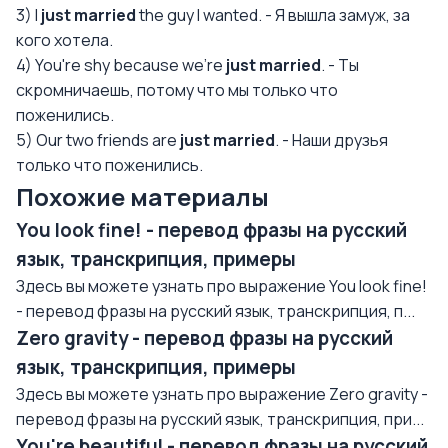
3) I
just married
the guy I wanted. - Я вышла замуж, за
кого хотела.
4) You're shy because we're
just married
. - Ты
скромничаешь, потому что мы только что
поженились.
5) Our two friends are
just married
. - Наши друзья
только что поженились.
Похожие материалы
You look fine! - перевод фразы на русский
язык, транскрипция, примеры
Здесь вы можете узнать про выражение You look fine!
- перевод фразы на русский язык, транскрипция, п...
Zero gravity - перевод фразы на русский
язык, транскрипция, примеры
Здесь вы можете узнать про выражение Zero gravity -
перевод фразы на русский язык, транскрипция, при...
You're beautiful - перевод фразы на русский