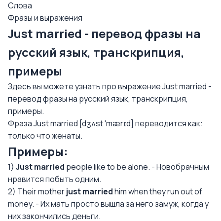
Слова
Фразы и выражения
Just married - перевод фразы на
русский язык, транскрипция,
примеры
Здесь вы можете узнать про выражение Just married -
перевод фразы на русский язык, транскрипция,
примеры.
Фраза Just married [dʒʌst 'mærɪd] переводится как:
только что женаты.
Примеры:
1)
Just married
people like to be alone. - Новобрачным
нравится побыть одним.
2) Their mother
just married
him when they run out of
money. - Их мать просто вышла за него замуж, когда у
них закончились деньги.