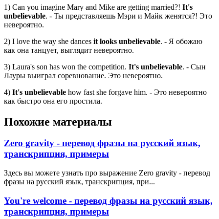
1) Can you imagine Mary and Mike are getting married?!
It's
unbelievable
. - Ты представляешь Мэри и Майк женятся?! Это
невероятно.
2) I love the way she dances
it looks unbelievable
. - Я обожаю
как она танцует, выглядит невероятно.
3) Laura's son has won the competition.
It's unbelievable
. - Сын
Лауры выиграл соревнование. Это невероятно.
4)
It's unbelievable
how fast she forgave him. - Это невероятно
как быстро она его простила.
Похожие материалы
Zero gravity - перевод фразы на русский язык,
транскрипция, примеры
Здесь вы можете узнать про выражение Zero gravity - перевод
фразы на русский язык, транскрипция, при...
You're welcome - перевод фразы на русский язык,
транскрипция, примеры