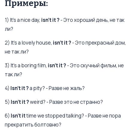
Примеры:
1) It’s a nice day,
isn’t it ?
- Это хороший день, не так
ли?
2) It’s a lovely house,
isn’t it ?
- Это прекрасный дом,
не так ли?
3) It’s a boring film,
isn’t it ?
- Это скучный фильм, не
так ли?
4)
Isn’t it ?
a pity? - Разве не жаль?
5)
Isn’t it ?
weird? - Разве это не странно?
6)
Isn’t it
time we stopped talking? - Разве не пора
прекратить болтовню?