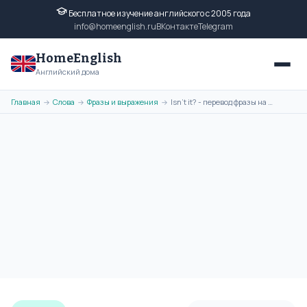
Бесплатное изучение английского с 2005 года
info@homeenglish.ru
ВКонтакте
Telegram
HomeEnglish
Английский дома
Главная
Слова
Фразы и выражения
Isn't it? - перевод фразы на русский язык, транскрипция, примеры
→
→
→