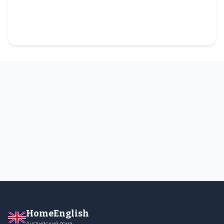
HomeEnglish
Английский дома