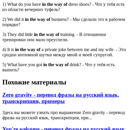
1) What do you have
in the way of
dress shoes? - Что у тебя есть
из области вечерних туфель?
2) We did it
in the way of
business? - Мы сделали это в рабочем
порядке?
3) They did little
in the way of
training. - В отношении
тренировки они мало преуспели.
4) It is
in the way of
a private joke between me and my wife. - Это
сродни интимной шутки между мной и моей супругой.
5) What have you got
in the way of
drink? - Что у тебя есть
выпить?
Похожие материалы
Zero gravity - перевод фразы на русский язык,
транскрипция, примеры
Здесь вы можете узнать про выражение Zero gravity - перевод
фразы на русский язык, транскрипция, при...
You're welcome - перевод фразы на русский язык,