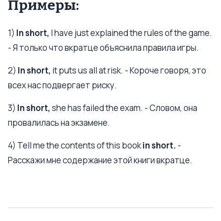
Примеры:
1)
In short,
I have just explained the rules of the game.
- Я только что вкратце объяснила правила игры.
2)
In short,
it puts us all at risk. - Короче говоря, это
всех нас подвергает риску.
3)
In short,
she has failed the exam. - Словом, она
провалилась на экзамене.
4) Tell me the contents of this book
in short.
-
Расскажи мне содержание этой книги вкратце.