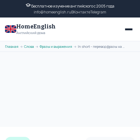
Бесплатное изучение английского с 2005 года
info@homeenglish.ru
ВКонтакте
Telegram
HomeEnglish
Английский дома
Главная
Слова
Фразы и выражения
In short - перевод фразы на русский язык, транскрипция, примеры
→
→
→