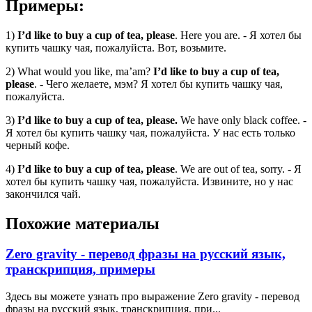
Примеры:
1)
I’d like to buy a cup of tea, please
. Here you are. - Я хотел бы
купить чашку чая, пожалуйста. Вот, возьмите.
2) What would you like, ma’am?
I’d like to buy a cup of tea,
please
. - Чего желаете, мэм? Я хотел бы купить чашку чая,
пожалуйста.
3)
I’d like to buy a cup of tea, please.
We have only black coffee. -
Я хотел бы купить чашку чая, пожалуйста. У нас есть только
черный кофе.
4)
I’d like to buy a cup of tea, please
. We are out of tea, sorry. - Я
хотел бы купить чашку чая, пожалуйста. Извините, но у нас
закончился чай.
Похожие материалы
Zero gravity - перевод фразы на русский язык,
транскрипция, примеры
Здесь вы можете узнать про выражение Zero gravity - перевод
фразы на русский язык, транскрипция, при...